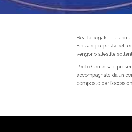
Realtà negate è la prima
Forzani, proposta nel fo
vengono allestite soltant
Paolo Carnassale present
accompagnate da un com
ORARI
composto per l’occasion
Lun/Sab
10-13 > 16/19
Dom
chiuso