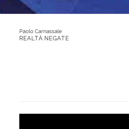
Paolo Carnassale
REALTÀ NEGATE
GALLERIA FORZANI
Viale Giuseppe Mazzini, 53
05100 Terni TR