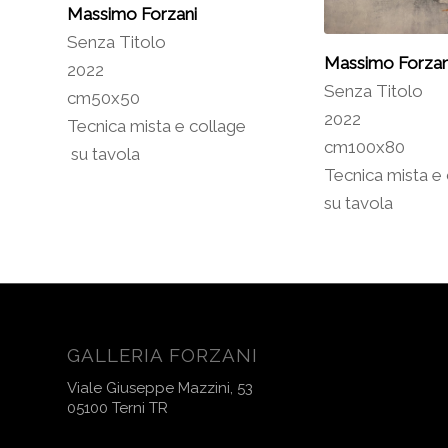
Massimo Forzani
Senza Titolo
Massimo Forzan
2022
Senza Titolo
cm50x50
2022
Tecnica mista e collage
cm100x80
su tavola
Tecnica mista e
su tavola
GALLERIA FORZANI
Viale Giuseppe Mazzini, 53
05100 Terni TR