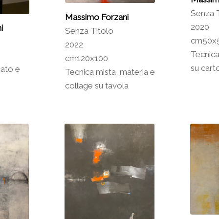
Senza T
Massimo Forzani
2020
i
Senza Titolo
cm50x
2022
Tecnica
cm120x100
su cart
cato e
Tecnica mista, materia e
collage su tavola