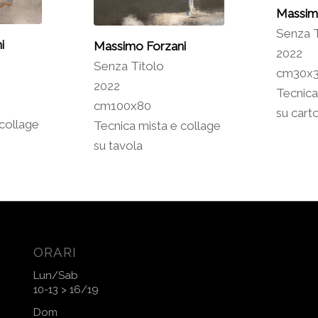
Massim
Senza T
i
Massimo Forzani
2022
Senza Titolo
cm30x
2022
Tecnica
cm100x80
su cart
 collage
Tecnica mista e collage
su tavola
ORARI
Lun/Sab
10-13 > 16/19
Dom