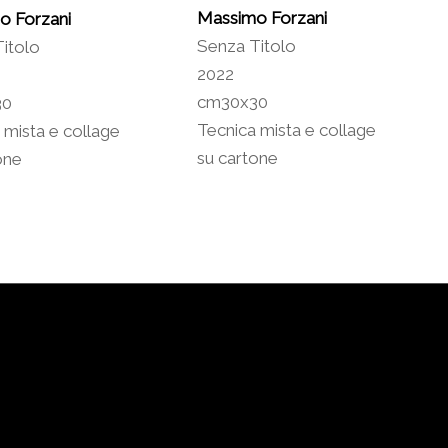
Massimo Forzani
o Forzani
Senza Titolo
itolo
2022
cm30x30
30
Tecnica mista e collage
 mista e collage
su cartone
one