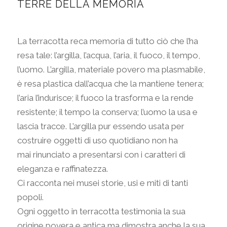
TERRE DELLA MEMORIA
Viale Giuseppe Mazzini, 53
05100 Terni TR
La terracotta reca memoria di tutto ciò che l’ha
resa tale: l’argilla, l’acqua, l’aria, il fuoco, il tempo,
l’uomo. L’argilla, materiale povero ma plasmabile,
ORARI
è resa plastica dall’acqua che la mantiene tenera;
l’aria l’indurisce; il fuoco la trasforma e la rende
Lun/Sab
10-13 > 16/19
resistente; il tempo la conserva; l’uomo la usa e
Dom
lascia tracce. L’argilla pur essendo usata per
chiuso
costruire oggetti di uso quotidiano non ha
mai rinunciato a presentarsi con i caratteri di
eleganza e raffinatezza.
Ci racconta nei musei storie, usi e miti di tanti
popoli.
Ogni oggetto in terracotta testimonia la sua
origine povera e antica ma dimostra anche la sua