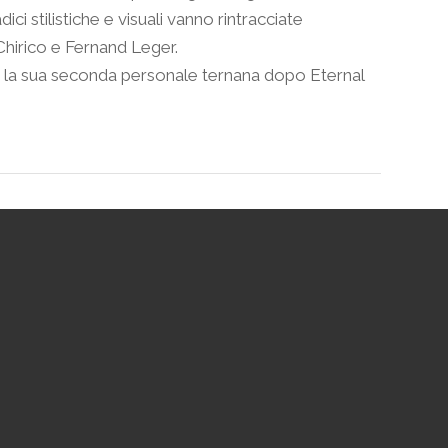
ci stilistiche e visuali vanno rintracciate
Chirico e Fernand Leger.
è la sua seconda personale ternana dopo Eternal