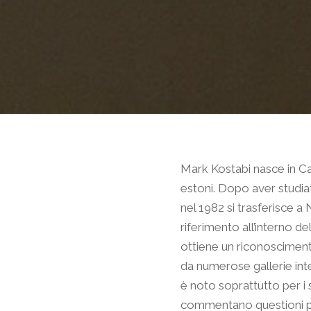
Mark Kostabi nasce in Cal
estoni. Dopo aver studiat
nel 1982 si trasferisce a
riferimento all’interno d
ottiene un riconosciment
da numerose gallerie int
è noto soprattutto per i 
ORARI
commentano questioni pol