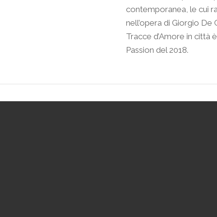
Lun/Sab
contemporanea, le cui radi
10-13 > 16/19
nell’opera di Giorgio De 
Dom
Tracce d’Amore in città 
chiuso
Passion del 2018.