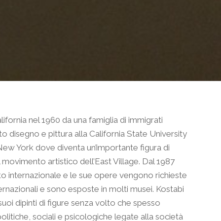
ifornia nel 1960 da una famiglia di immigrati
o disegno e pittura alla California State University
 New York dove diventa un’importante figura di
el movimento artistico dell’East Village. Dal 1987
o internazionale e le sue opere vengono richieste
ernazionali e sono esposte in molti musei. Kostabi
suoi dipinti di figure senza volto che spesso
itiche, sociali e psicologiche legate alla società