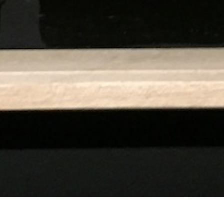
GALLERIA FORZANI
Viale Giuseppe Mazzini, 53
05100 Terni TR