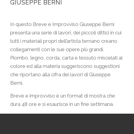
GIUSEPPE BERNI
ORARI
Lun/Sab
In questo Breve e Improvviso Giuseppe Berni
10-13 > 16/19
presenta una serie di lavori, dei piccoli dittici in cui
Dom
tutti i materiali propri dell’artista ternano creano
chiuso
collegamenti con le sue opere più grandi.
Piombo, legno, corda, carta e tessuto miscelati al
colore ed alla materia suggeriscono suggestioni
che riportano alla cifra dei lavori di Giuseppe
Berni.
Breve e improvviso è un format di mostra che
dura 48 ore e si esaurisce in un fine settimana.
© Copyright Galleria Forzani