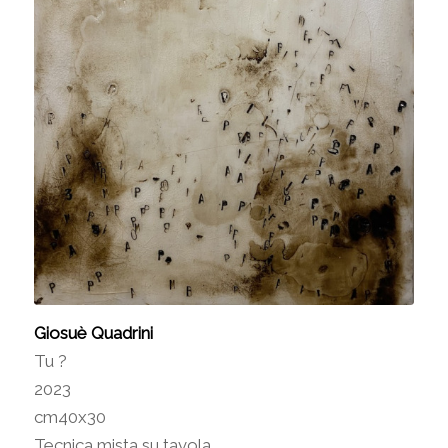
Giosuè Quadrini
Tu ?
2023
cm40x30
Tecnica mista su tavola