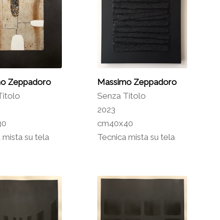
o Zeppadoro
Massimo Zeppadoro
itolo
Senza Titolo
2023
30
cm40x40
 mista su tela
Tecnica mista su tela