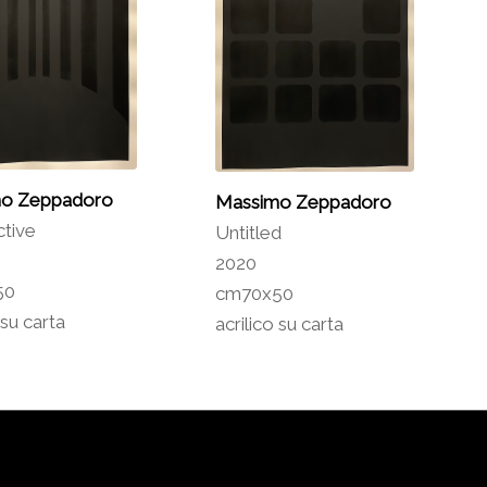
o Zeppadoro
Massimo Zeppadoro
tive
Untitled
2020
50
cm70x50
 su carta
acrilico su carta