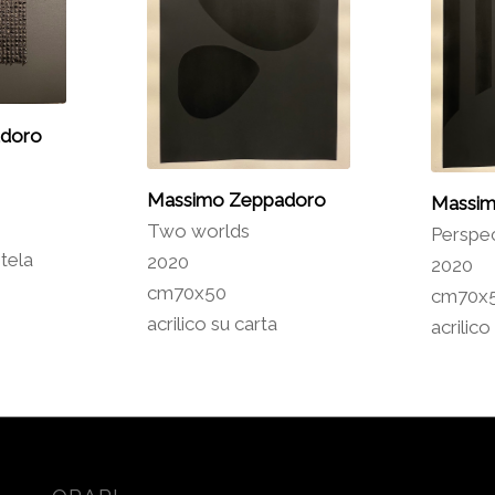
doro
Massimo Zeppadoro
Massim
Two worlds
Perspec
 tela
2020
2020
cm70x50
cm70x
acrilico su carta
acrilico