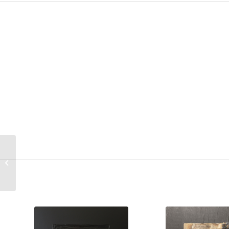
Giosuè Quadrini